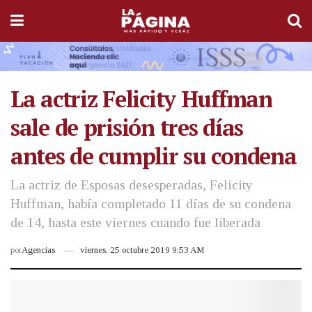
La actriz Felicity Huffman
sale de prisión tres días
antes de cumplir su condena
La actriz de Esposas desesperadas, Felicity
Huffman, había completado 11 días de su condena
de 14, hasta este viernes cuando fue liberada
por
Agencias
viernes, 25 octubre 2019 9:53 AM