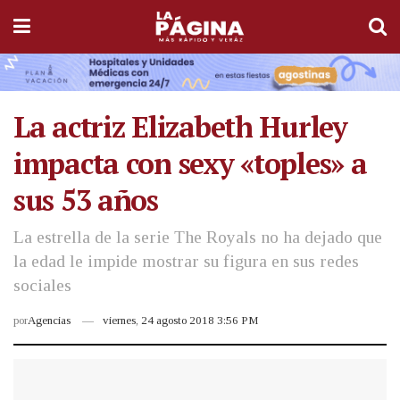
La actriz Elizabeth Hurley
impacta con sexy «toples» a
sus 53 años
La estrella de la serie The Royals no ha dejado que
la edad le impide mostrar su figura en sus redes
sociales
por
Agencias
viernes, 24 agosto 2018 3:56 PM