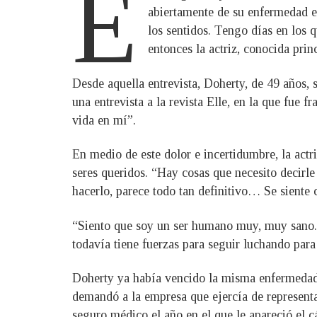
E
abiertamente de su enfermedad 
los sentidos. Tengo días en los 
entonces la actriz, conocida pri
Desde aquella entrevista, Doherty, de 49 años, 
una entrevista a la revista Elle, en la que fue
vida en mí”.
En medio de este dolor e incertidumbre, la actr
seres queridos. “Hay cosas que necesito decirl
hacerlo, parece todo tan definitivo… Se siente c
“Siento que soy un ser humano muy, muy sano. E
todavía tiene fuerzas para seguir luchando par
Doherty ya había vencido la misma enfermedad
demandó a la empresa que ejercía de representa
seguro médico el año en el que le apareció el c