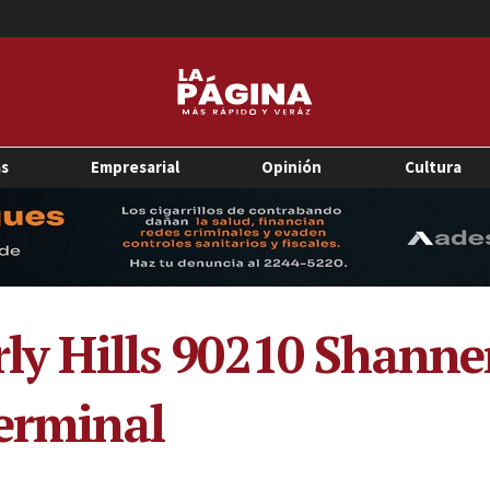
as
Empresarial
Opinión
Cultura
erly Hills 90210 Shann
terminal