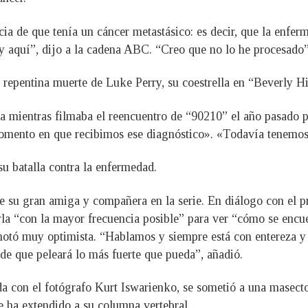
cia de que tenía un cáncer metastásico: es decir, que la enfe
oy aquí”, dijo a la cadena ABC. “Creo que no lo he procesado”
 repentina muerte de Luke Perry, su coestrella en “Beverly Hi
a mientras filmaba el reencuentro de “90210” el año pasado pa
momento en que recibimos ese diagnóstico». «Todavía tenemos 
su batalla contra la enfermedad.
 de su gran amiga y compañera en la serie. En diálogo con el 
la “con la mayor frecuencia posible” para ver “cómo se encuen
notó muy optimista. “Hablamos y siempre está con entereza y 
de que peleará lo más fuerte que pueda”, añadió.
a con el fotógrafo Kurt Iswarienko, se sometió a una masecto
e ha extendido a su columna vertebral.