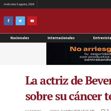
miércoles 5 agosto, 2026
Nacionales
Internacionales
Entrevist
La actriz de Bev
sobre su cáncer 
2
por
Agencias
viernes, 2 octubre 2020 10:16 AM