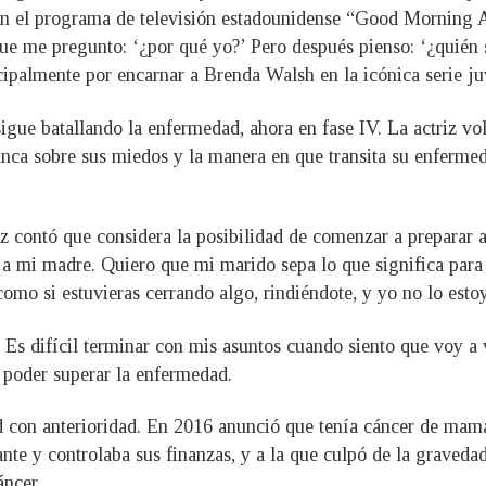
en el programa de televisión estadounidense “Good Morning 
que me pregunto: ‘¿por qué yo?’ Pero después pienso: ‘¿quién 
ncipalmente por encarnar a Brenda Walsh en la icónica serie ju
sigue batallando la enfermedad, ahora en fase IV. La actriz vo
 franca sobre sus miedos y la manera en que transita su enferm
iz contó que considera la posibilidad de comenzar a preparar 
e a mi madre. Quiero que mi marido sepa lo que significa par
omo si estuvieras cerrando algo, rindiéndote, y yo no lo estoy
s difícil terminar con mis asuntos cuando siento que voy a vi
a poder superar la enfermedad.
 con anterioridad. En 2016 anunció que tenía cáncer de mama
nte y controlaba sus finanzas, y a la que culpó de la graveda
áncer.