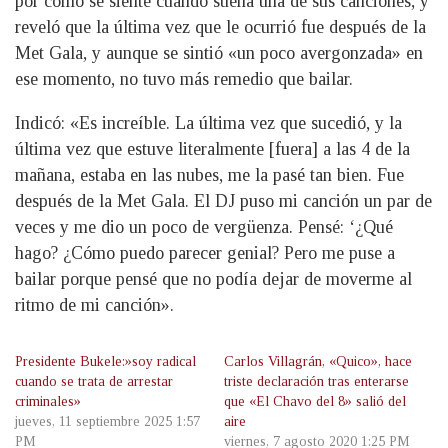
por cómo se siente cuando suena una de sus canciones, y
reveló que la última vez que le ocurrió fue después de la
Met Gala, y aunque se sintió «un poco avergonzada» en
ese momento, no tuvo más remedio que bailar.
Indicó: «Es increíble. La última vez que sucedió, y la
última vez que estuve literalmente [fuera] a las 4 de la
mañana, estaba en las nubes, me la pasé tan bien. Fue
después de la Met Gala. El DJ puso mi canción un par de
veces y me dio un poco de vergüenza. Pensé: ‘¿Qué
hago? ¿Cómo puedo parecer genial? Pero me puse a
bailar porque pensé que no podía dejar de moverme al
ritmo de mi canción».
Presidente Bukele:»soy radical
Carlos Villagrán, «Quico», hace
cuando se trata de arrestar
triste declaración tras enterarse
criminales»
que «El Chavo del 8» salió del
jueves, 11 septiembre 2025 1:57
aire
PM
viernes, 7 agosto 2020 1:25 PM