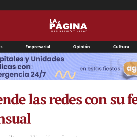
as
Empresarial
Opinión
Cultura
nde las redes con su fe
nsual