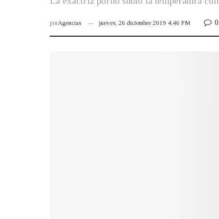
La exactriz porno subió la temperatura con
0
por
Agencias
jueves, 26 diciembre 2019 4:46 PM