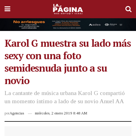
Karol G muestra su lado más
sexy con una foto
semidesnuda junto a su
novio
La cantante de música urbana Karol G compartió
un momento íntimo a lado de su novio Anuel AA
por
Agencias
miércoles, 2 enero 2019 8:48 AM