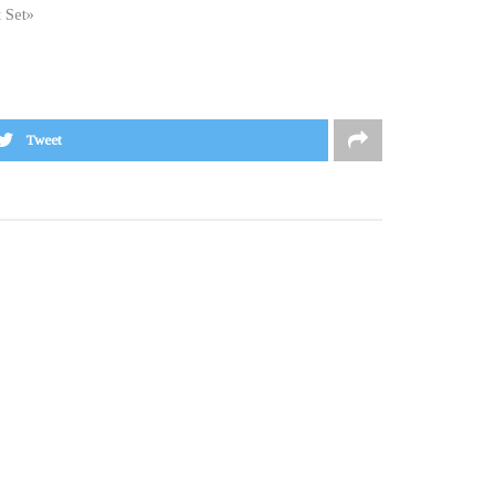
t Set»
Tweet