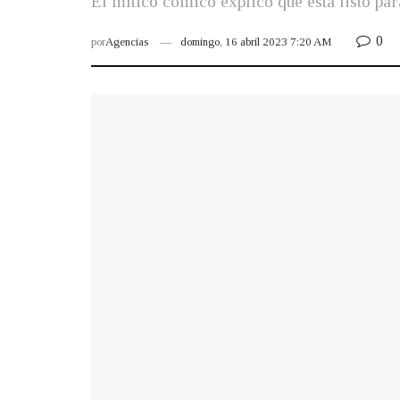
El mítico cómico explicó que está listo pa
0
por
Agencias
domingo, 16 abril 2023 7:20 AM