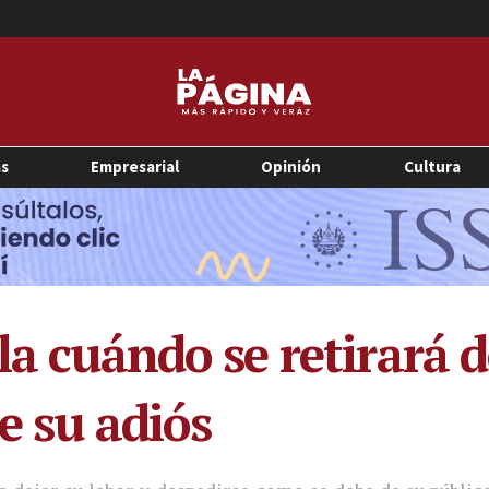
as
Empresarial
Opinión
Cultura
la cuándo se retirará d
de su adiós