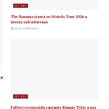
JET SET
The Rasmus traerá su Weirdo Tour 2026 a
tierras salvadoreñas
HACE 3 SEMANAS
la
JET SET
Fallece reconocida cantante
Bonnie Tyler a sus