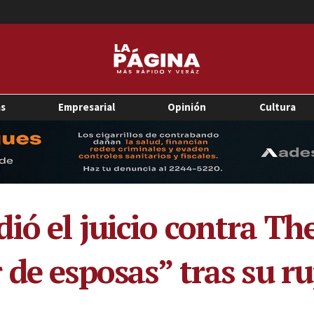
as
Empresarial
Opinión
Cultura
ó el juicio contra The
 de esposas” tras su 