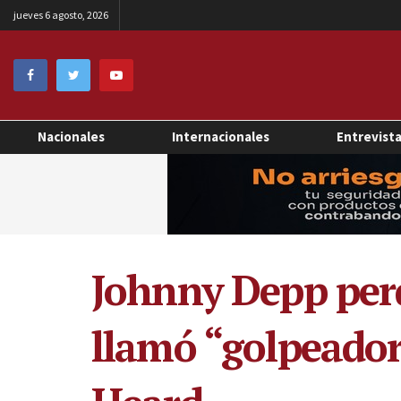
jueves 6 agosto, 2026
Nacionales
Internacionales
Entrevist
Johnny Depp perdi
llamó “golpeador