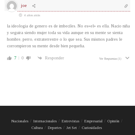
joe
4 años atrás
la ideologia de genero es de imbeciles. No es»el» es ella. Nacio niña
y seguira siendo mujer toda su vida aunque en su mente se sienta
hombre, perro, extraterrestre o lo que sea. Sus mismos padres le
corrompieron su mente desde bien pequeña.
7
0
Responder
Ver Respuestas
(1)
Nacionales
Internacionales
Entrevistas
Empresarial
Opinión
Cultura
Deportes
Jet Set
Curiosidades