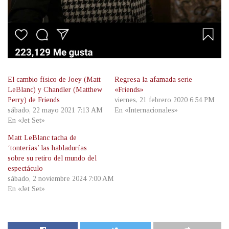
El cambio físico de Joey (Matt
Regresa la afamada serie
LeBlanc) y Chandler (Matthew
«Friends»
Perry) de Friends
viernes, 21 febrero 2020 6:54 PM
sábado, 22 mayo 2021 7:13 AM
En «Internacionales»
En «Jet Set»
Matt LeBlanc tacha de
‘tonterías’ las habladurías
sobre su retiro del mundo del
espectáculo
sábado, 2 noviembre 2024 7:00 AM
En «Jet Set»