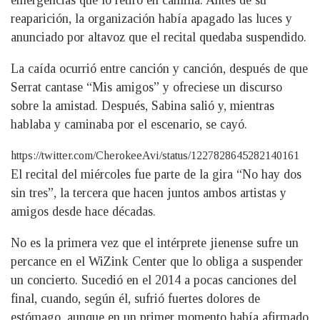
emergencias que lo retiró en camilla. Antes de su
reaparición, la organización había apagado las luces y
anunciado por altavoz que el recital quedaba suspendido.
La caída ocurrió entre canción y canción, después de que
Serrat cantase “Mis amigos” y ofreciese un discurso
sobre la amistad. Después, Sabina salió y, mientras
hablaba y caminaba por el escenario, se cayó.
https://twitter.com/CherokeeAvi/status/1227828645282140161
El recital del miércoles fue parte de la gira “No hay dos
sin tres”, la tercera que hacen juntos ambos artistas y
amigos desde hace décadas.
No es la primera vez que el intérprete jienense sufre un
percance en el WiZink Center que lo obliga a suspender
un concierto. Sucedió en el 2014 a pocas canciones del
final, cuando, según él, sufrió fuertes dolores de
estómago, aunque en un primer momento había afirmado