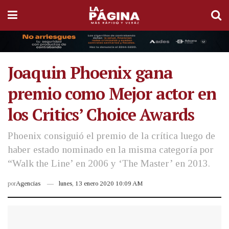
Joaquin Phoenix gana
premio como Mejor actor en
los Critics’ Choice Awards
Phoenix consiguió el premio de la crítica luego de
haber estado nominado en la misma categoría por
“Walk the Line’ en 2006 y ‘The Master’ en 2013.
por
Agencias
lunes, 13 enero 2020 10:09 AM