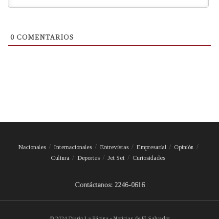
0
COMENTARIOS
Nacionales
Internacionales
Entrevistas
Empresarial
Opinión
Cultura
Deportes
Jet Set
Curiosidades
Contáctanos: 2246-0616
© 2024 Diario La Página - Noticias de El Salvador