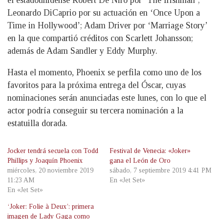
el estadounidense Robert De Niro por ‘The Irishman’;
Leonardo DiCaprio por su actuación en ‘Once Upon a
Time in Hollywood’; Adam Driver por ‘Marriage Story’
en la que compartió créditos con Scarlett Johansson;
además de Adam Sandler y Eddy Murphy.
Hasta el momento, Phoenix se perfila como uno de los
favoritos para la próxima entrega del Óscar, cuyas
nominaciones serán anunciadas este lunes, con lo que el
actor podría conseguir su tercera nominación a la
estatuilla dorada.
Jocker tendrá secuela con Todd
Festival de Venecia: «Joker»
Phillips y Joaquín Phoenix
gana el León de Oro
miércoles, 20 noviembre 2019
sábado, 7 septiembre 2019 4:41 PM
11:23 AM
En «Jet Set»
En «Jet Set»
‘Joker: Folie à Deux’: primera
imagen de Lady Gaga como