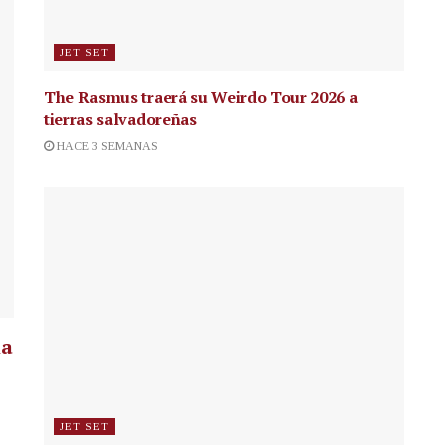
JET SET
The Rasmus traerá su Weirdo Tour 2026 a
tierras salvadoreñas
HACE 3 SEMANAS
la
JET SET