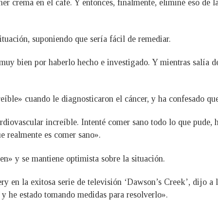
oner crema en el café. Y entonces, finalmente, eliminé eso de l
ituación, suponiendo que sería fácil de remediar.
, muy bien por haberlo hecho e investigado. Y mientras salía d
íble» cuando le diagnosticaron el cáncer, y ha confesado que 
rdiovascular increíble. Intenté comer sano todo lo que pude
e realmente es comer sano».
en» y se mantiene optimista sobre la situación.
ry en la exitosa serie de televisión ‘Dawson’s Creek’, dijo a 
o y he estado tomando medidas para resolverlo».