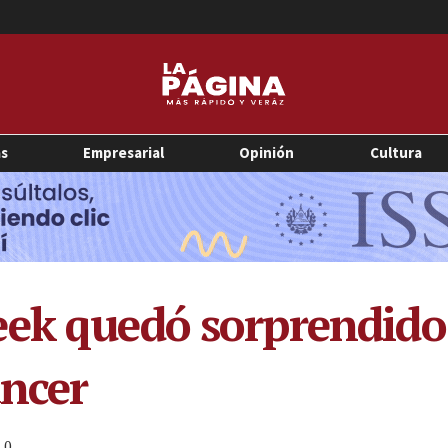
as
Empresarial
Opinión
Cultura
eek quedó sorprendido
áncer
0