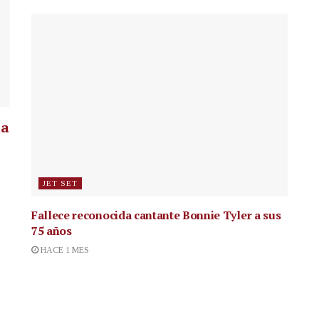
la
JET SET
Fallece reconocida cantante
Bonnie Tyler a sus
75 años
HACE 1 MES