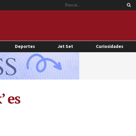
Deportes
Jet Set
Curiosidades
’ es