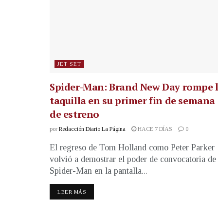
JET SET
Spider-Man: Brand New Day rompe 
taquilla en su primer fin de semana
de estreno
por
Redacción Diario La Página
HACE 7 DÍAS
0
El regreso de Tom Holland como Peter Parker
volvió a demostrar el poder de convocatoria de
Spider-Man en la pantalla...
LEER MÁS