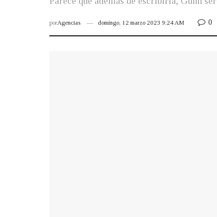
Parece que además de escribirla, Gunn será
0
por
Agencias
domingo, 12 marzo 2023 9:24 AM