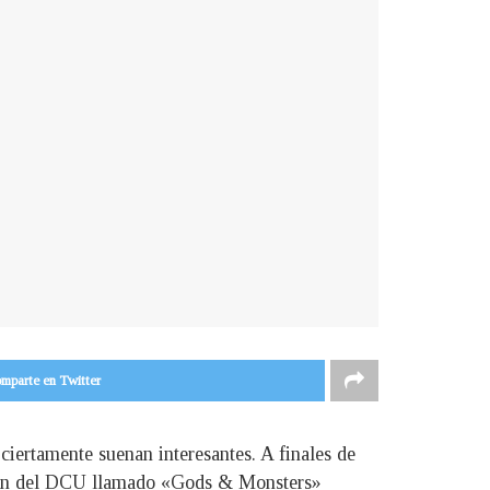
mparte en Twitter
iertamente suenan interesantes. A finales de
u plan del DCU llamado «Gods & Monsters»