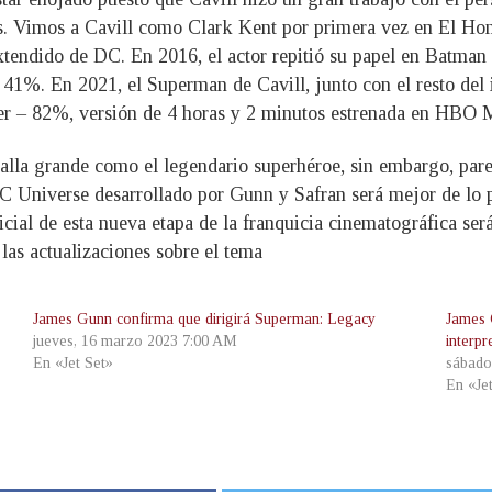
s. Vimos a Cavill como Clark Kent por primera vez en El Ho
xtendido de DC. En 2016, el actor repitió su papel en Batman
– 41%. En 2021, el Superman de Cavill, junto con el resto de
der – 82%, versión de 4 horas y 2 minutos estrenada en HBO 
alla grande como el legendario superhéroe, sin embargo, pare
DC Universe desarrollado por Gunn y Safran será mejor de lo
icial de esta nueva etapa de la franquicia cinematográfica se
as actualizaciones sobre el tema
James Gunn confirma que dirigirá Superman: Legacy
James 
jueves, 16 marzo 2023 7:00 AM
interp
En «Jet Set»
sábado
En «Je