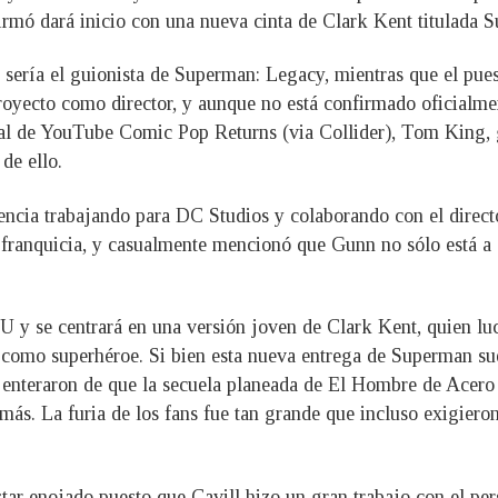
firmó dará inicio con una nueva cinta de Clark Kent titulada 
ería el guionista de Superman: Legacy, mientras que el puest
oyecto como director, y aunque no está confirmado oficialmen
canal de YouTube Comic Pop Returns (via Collider), Tom King
de ello.
encia trabajando para DC Studios y colaborando con el direct
 franquicia, y casualmente mencionó que Gunn no sólo está a
 y se centrará en una versión joven de Clark Kent, quien luch
 como superhéroe. Si bien esta nueva entrega de Superman sue
 enteraron de que la secuela planeada de El Hombre de Acer
más. La furia de los fans fue tan grande que incluso exigiero
star enojado puesto que Cavill hizo un gran trabajo con el per