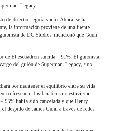
Superman: Legacy.
o de director seguía vacío. Ahora, se ha
te, la información proviene de una fuente
, guionista de DC Studios, mencionó que Gunn
or de El escuadrón suicida – 91%. El guionista
 cargo del guión de Superman: Legacy, sino
ará por mantener el equilibrio entre su vida
na refrescante, los fanáticos no estuvieron
o – 55% había sido cancelada y que Henry
n el despido de James Gunn a través de redes
sonaje y se convirtió en una de las versiones