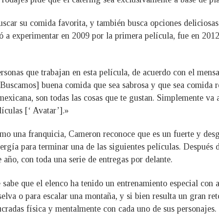
 buscar su comida favorita, y también busca opciones delicios
ó a experimentar en 2009 por la primera película, fue en 2012
rsonas que trabajan en esta película, de acuerdo con el mensa
uscamos] buena comida que sea sabrosa y que sea comida rec
, mexicana, son todas las cosas que te gustan. Simplemente va
ículas [‘ Avatar’].»
omo una franquicia, Cameron reconoce que es un fuerte y desg
 energía para terminar una de las siguientes películas. Despué
e año, con toda una serie de entregas por delante.
sabe que el elenco ha tenido un entrenamiento especial con ac
lva o para escalar una montaña, y si bien resulta un gran ret
olucradas física y mentalmente con cada uno de sus personajes.