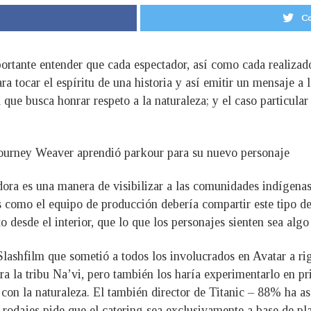
Co
rtante entender que cada espectador, así como cada realizador
 tocar el espíritu de una historia y así emitir un mensaje a
a que busca honrar respeto a la naturaleza; y el caso particu
gourney Weaver aprendió parkour para su nuevo personaje
Pandora es una manera de visibilizar a las comunidades indíge
s como el equipo de producción debería compartir este tipo de
esde el interior, que lo que los personajes sienten sea algo 
ashfilm que sometió a todos los involucrados en Avatar a rigu
para la tribu Na’vi, pero también los haría experimentarlo en pr
con la naturaleza. El también director de Titanic – 88% ha a
rodajes pide que el catering sea exclusivamente a base de pla