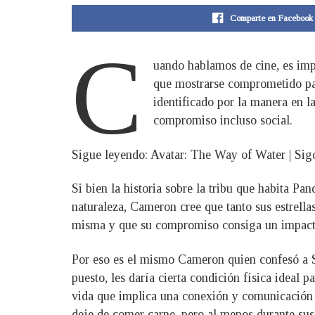
Comparte en Facebook
C
uando hablamos de cine, es impo
que mostrarse comprometido para
identificado por la manera en l
compromiso incluso social.
Sigue leyendo: Avatar: The Way of Water | Si
Si bien la historia sobre la tribu que habita 
naturaleza, Cameron cree que tanto sus estrella
misma y que su compromiso consiga un impacto d
Por eso es el mismo Cameron quien confesó a Sl
puesto, les daría cierta condición física ideal 
vida que implica una conexión y comunicación 
deje de comer carne, pero al menos durante sus 