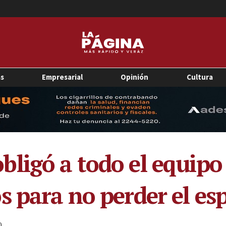
as
Empresarial
Opinión
Cultura
ligó a todo el equipo 
 para no perder el espí
0