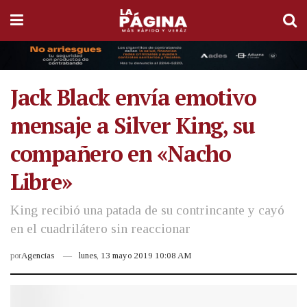
Jack Black envía emotivo
mensaje a Silver King, su
compañero en «Nacho
Libre»
King recibió una patada de su contrincante y cayó
en el cuadrilátero sin reaccionar
por
Agencias
lunes, 13 mayo 2019 10:08 AM