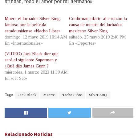
brindan, todo el amor por mi hermano»
Muere el luchador Silver King,
Confirman infarto al corazón la
famoso por la película
causa de muerte del luchador
estadounidense «Nacho Libre»
mexicano Silver King
domingo, 12 mayo 2019 10:14 AM
sábado, 25 mayo 2019 2:46 PM
En «Internacionales»
En «Deportes»
(VIDEO) Jack Black dice que
será el siguiente Superman y
¿Qué dijo James Gunn ?
miércoles, 1 marzo 2023 11:39 AM
En «Jet Set»
Tags:
Jack Black
Muerte
Nacho Libre
Silver King
Relacionado
Noticias