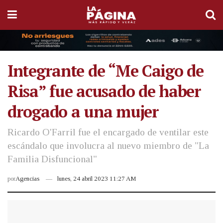
Integrante de “Me Caigo de
Risa” fue acusado de haber
drogado a una mujer
Ricardo O'Farril fue el encargado de ventilar este
escándalo que involucra al nuevo miembro de "La
Familia Disfuncional"
por
Agencias
lunes, 24 abril 2023 11:27 AM