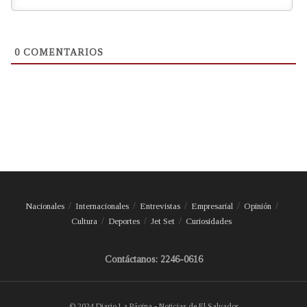
0
COMENTARIOS
Nacionales
Internacionales
Entrevistas
Empresarial
Opinión
Cultura
Deportes
Jet Set
Curiosidades
Contáctanos: 2246-0616
© 2024 Diario La Página - Noticias de El Salvador