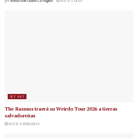
por
Redacción Diario La Página
HACE 5 DÍAS
JET SET
The Rasmus traerá su Weirdo Tour 2026 a tierras
salvadoreñas
HACE 4 SEMANAS