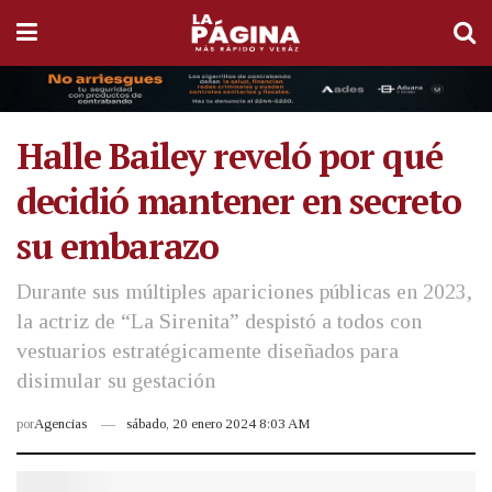
Halle Bailey reveló por qué
decidió mantener en secreto
su embarazo
Durante sus múltiples apariciones públicas en 2023,
la actriz de “La Sirenita” despistó a todos con
vestuarios estratégicamente diseñados para
disimular su gestación
por
Agencias
sábado, 20 enero 2024 8:03 AM