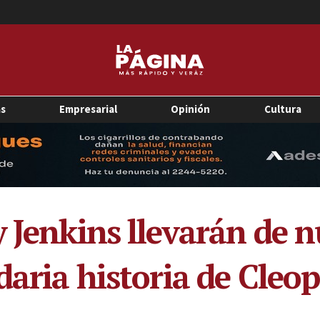
as
Empresarial
Opinión
Cultura
 Jenkins llevarán de n
daria historia de Cleo