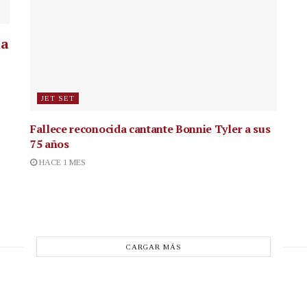
la
JET SET
Fallece reconocida cantante
Bonnie Tyler a sus
75 años
HACE 1 MES
CARGAR MÁS