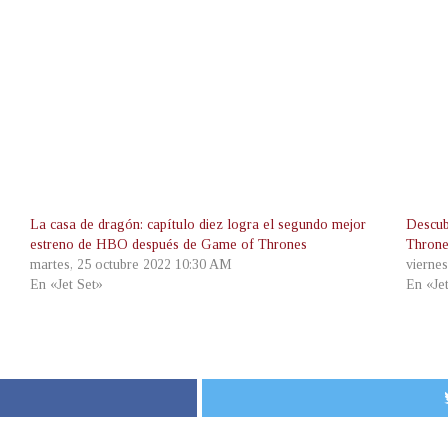
La casa de dragón: capítulo diez logra el segundo mejor
Descub
estreno de HBO después de Game of Thrones
Thron
martes, 25 octubre 2022 10:30 AM
vierne
En «Jet Set»
En «Je