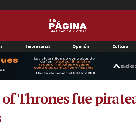
as
Empresarial
Opinión
Cultura
of Thrones fue pirate
s