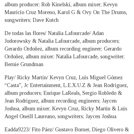
album producer; Rob Kinelski, album mixer; Kevyn
Mauricio Cruz Moreno, Karol G & Ovy On The Drums,
songwriters; Dave Kutch
De todas las flores/ Natalia Lafourcade/ Adan
Jodorowsky & Natalia Lafourcade, album producers;
Gerardo Ordoñez, album recording engineer; Gerardo
Ordoñez, album mixer; Natalia Lafourcade, songwriter;
Bernie Grundman
Play/ Ricky Martín/ Kevyn Cruz, Luis Miguel Gómez
“Casta”, Jc Entertainment, L.E.X.U.Z & Jean Rodríguez,
album producers; Enrique LaReals, Sergio Robledo &
Jean Rodriguez, album recording engineers; Jaycen
Joshua, album mixer; Kevyn Cruz, Ricky Martin & Luis
Angel Oneill Laureano, songwriters; Jaycen Joshua
Eadda9223/ Fito Páez/ Gustavo Borner, Diego Olivero &