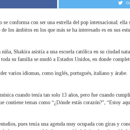
Co
 se conforma con ser una estrella del pop internacional; ell
 de los ámbitos en los que más se ha interesado es en sus estu
niña, Shakira asistía a una escuela católica en su ciudad na
toda su familia se mudó a Estados Unidos, en donde completó
er varios idiomas, como inglés, portugués, italiano y árabe.
música cuando tenía tan solo 13 años, pero fue cuando cumpl
ue contiene temas como “¿Dónde estás corazón?”, “Estoy aquí”
estudios, pues tenía una agenda muy ocupada con giras y conc