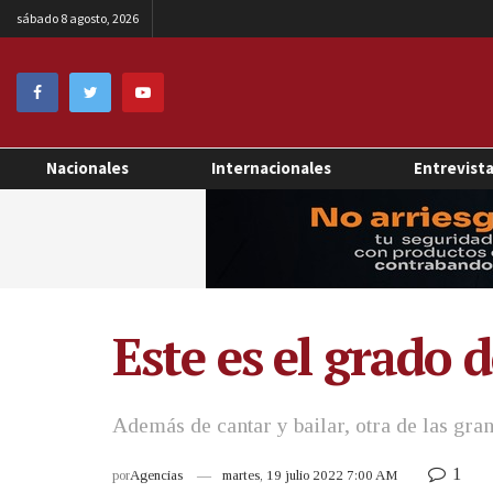
sábado 8 agosto, 2026
Nacionales
Internacionales
Entrevist
Este es el grado 
Además de cantar y bailar, otra de las gra
1
por
Agencias
martes, 19 julio 2022 7:00 AM