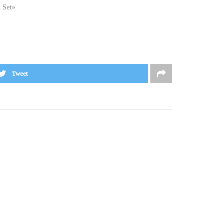
t Set»
Tweet