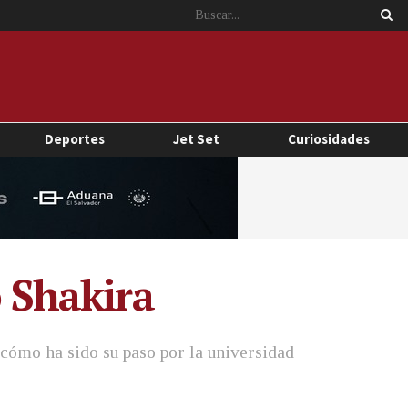
Deportes
Jet Set
Curiosidades
ó Shakira
 cómo ha sido su paso por la universidad