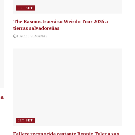
JET SET
The Rasmus traerá su Weirdo Tour 2026 a
tierras salvadoreñas
HACE 3 SEMANAS
la
JET SET
Fallece reconocida cantante
Bonnie Tyler a sus