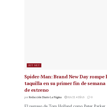
JET SET
Spider-Man: Brand New Day rompe 
taquilla en su primer fin de semana
de estreno
por
Redacción Diario La Página
HACE 4 DÍAS
0
El regreso de Tom Holland como Peter Parker