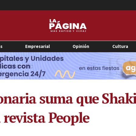
as
Empresarial
Opinión
Cultura
lonaria suma que Shaki
 revista People