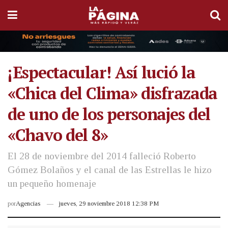
¡Espectacular! Así lució la
«Chica del Clima» disfrazada
de uno de los personajes del
«Chavo del 8»
El 28 de noviembre del 2014 falleció Roberto
Gómez Bolaños y el canal de las Estrellas le hizo
un pequeño homenaje
por
Agencias
jueves, 29 noviembre 2018 12:38 PM