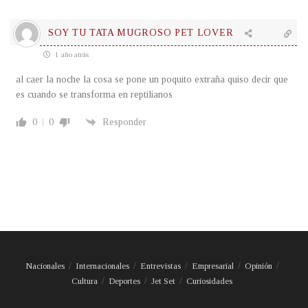
SOY TU TATA MUGROSO PET LOVER
1 año atrás
al caer la noche la cosa se pone un poquito extraña quiso decir que
es cuando se transforma en reptilianos
0
0
Responder
Nacionales
Internacionales
Entrevistas
Empresarial
Opinión
Cultura
Deportes
Jet Set
Curiosidades