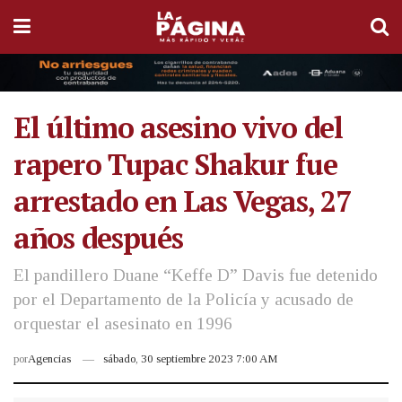
El último asesino vivo del
rapero Tupac Shakur fue
arrestado en Las Vegas, 27
años después
El pandillero Duane “Keffe D” Davis fue detenido
por el Departamento de la Policía y acusado de
orquestar el asesinato en 1996
por
Agencias
sábado, 30 septiembre 2023 7:00 AM