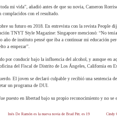
toda mi vida”, añadió antes de que su novia, Cameron Rorris
 complacidos con el resultado.
bre su futuro en 2018. En entrevista con la revista People di
ación TNYT Style Magazine: Singapore mencionó: “No tenía n
mo año de instituto pensé que iba a continuar mi educación p
lto a empezar”.
ado por conducir bajo la influencia del alcohol, y aunque en aq
ficina del Fiscal de Distrito de Los Ángeles, California en E
uerdo. El joven se declaró culpable y recibió una sentencia de
letar un programa de DUI.
e puesto en libertad bajo su propio reconocimiento y no se 
Inés De Ramón es la nueva novia de Brad Pitt, es 19
Cindy 