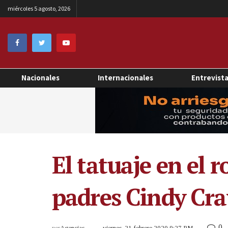
miércoles 5 agosto, 2026
Nacionales
Internacionales
Entrevist
El tatuaje en el 
padres Cindy Cr
0
por
Agencias
viernes, 21 febrero 2020 9:27 PM