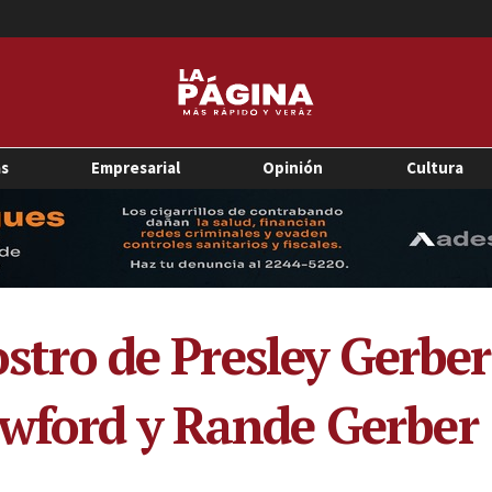
as
Empresarial
Opinión
Cultura
rostro de Presley Gerbe
awford y Rande Gerber