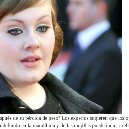
espués de su pérdida de peso? Los expertos sugieren que los o
definido en la mandíbula y de las mejillas puede indicar rell