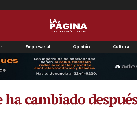
as
Empresarial
Opinión
Cultura
le ha cambiado despué