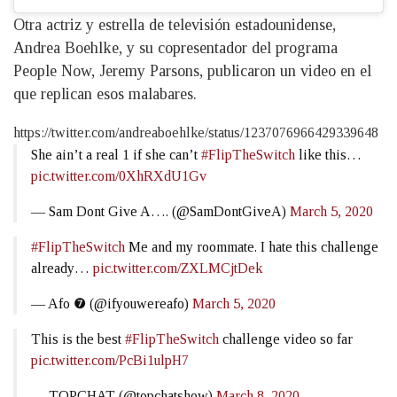
Otra actriz y estrella de televisión estadounidense,
Andrea Boehlke, y su copresentador del programa
People Now, Jeremy Parsons, publicaron un video en el
que replican esos malabares.
https://twitter.com/andreaboehlke/status/1237076966429339648
She ain’t a real 1 if she can’t
#FlipTheSwitch
like this…
pic.twitter.com/0XhRXdU1Gv
— Sam Dont Give A…. (@SamDontGiveA)
March 5, 2020
#FlipTheSwitch
Me and my roommate. I hate this challenge
already…
pic.twitter.com/ZXLMCjtDek
— Afo ❼ (@ifyouwereafo)
March 5, 2020
This is the best
#FlipTheSwitch
challenge video so far
pic.twitter.com/PcBi1ulpH7
— TOPCHAT (@topchatshow)
March 8, 2020