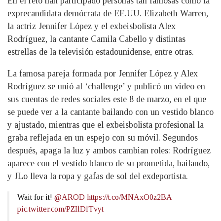
En el reto han participado personas tan famosas como la
exprecandidata demócrata de EE.UU. Elizabeth Warren,
la actriz Jennifer López y el exbeisbolista Alex
Rodríguez, la cantante Camila Cabello y distintas
estrellas de la televisión estadounidense, entre otras.
La famosa pareja formada por Jennifer López y Alex
Rodríguez se unió al ‘challenge’ y publicó un video en
sus cuentas de redes sociales este 8 de marzo, en el que
se puede ver a la cantante bailando con un vestido blanco
y ajustado, mientras que el exbeisbolista profesional la
graba reflejada en un espejo con su móvil. Segundos
después, apaga la luz y ambos cambian roles: Rodríguez
aparece con el vestido blanco de su prometida, bailando,
y JLo lleva la ropa y gafas de sol del exdeportista.
Wait for it!
@AROD
https://t.co/MNAxO0z2BA
pic.twitter.com/PZIlDlTvyt