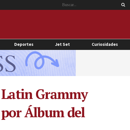
Deportes
Jet Set
Curiosidades
os Latin Grammy
 por Álbum del