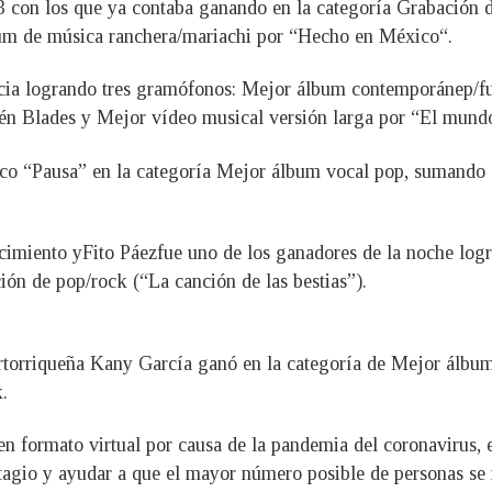
con los que ya contaba ganando en la categoría Grabación d
bum de música ranchera/mariachi por “Hecho en México“.
cia logrando tres gramófonos: Mejor álbum contemporánep/fu
bén Blades y Mejor vídeo musical versión larga por “El mun
o “Pausa” en la categoría Mejor álbum vocal pop, sumando c
cimiento y
Fito Páez
fue uno de los ganadores de la noche lo
ión de pop/rock (“La canción de las bestias”).
rtorriqueña Kany García ganó en la categoría de Mejor álbum 
.
n formato virtual por causa de la pandemia del coronavirus, e
ontagio y ayudar a que el mayor número posible de personas s