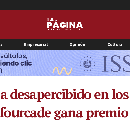
as
Empresarial
Opinión
Cultura
a desapercibido en l
afourcade gana premio