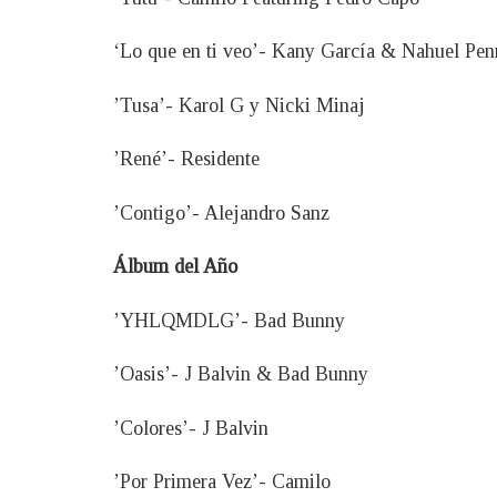
‘Lo que en ti veo’- Kany García & Nahuel Pen
’Tusa’- Karol G y Nicki Minaj
’René’- Residente
’Contigo’- Alejandro Sanz
Álbum del Año
’YHLQMDLG’- Bad Bunny
’Oasis’- J Balvin & Bad Bunny
’Colores’- J Balvin
’Por Primera Vez’- Camilo