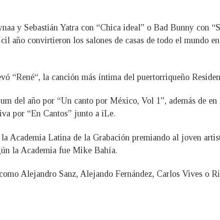
naa y Sebastián Yatra con “Chica ideal” o Bad Bunny con “S
il año convirtieron los salones de casas de todo el mundo en
levó “René“, la canción más íntima del puertorriqueño Residen
bum del año por “Un canto por México, Vol 1”, además de en
iva por “En Cantos” junto a iLe.
de la Academia Latina de la Grabación premiando al joven art
egún la Academia fue Mike Bahía.
s como Alejandro Sanz, Alejando Fernández, Carlos Vives o R