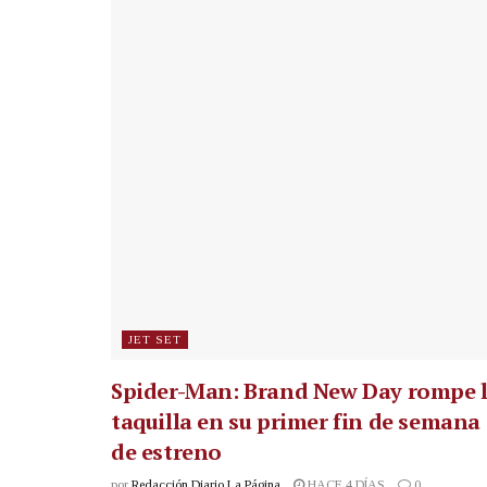
JET SET
Spider-Man: Brand New Day rompe 
taquilla en su primer fin de semana
de estreno
por
Redacción Diario La Página
HACE 4 DÍAS
0