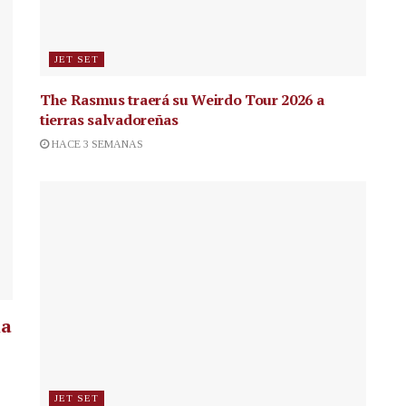
JET SET
The Rasmus traerá su Weirdo Tour 2026 a
tierras salvadoreñas
HACE 3 SEMANAS
la
JET SET