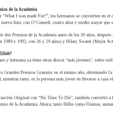
emios de la Academia
r “What I was made For?”, los hermanos se convierten en el 
 nueva lista, con O’Connell, cuatro años y medio mayor que e
bir dos Premios de la Academia antes de los 30 años, después
en 1989 y 1992, con 26 y 29 años) y Hilary Swank (Mejor Act
Eilish?
mano y hermana ya tiene otros discos “más jóvenes”, sobre to
uatro Grandes Premios Grammy en el mismo año, obteniendo G
 mientras tanto, es la persona más joven en llevarse a casa
Canción Original con “No Time To Die”, también convirtió a Ei
mio de la Academia. Ahora, tanto Billie como Finneas, suman