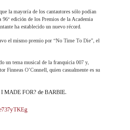
 que la mayoría de los cantautores sólo podían
a 96ª edición de los Premios de la Academia
antante ha establecido un nuevo récord.
obtuvo el mismo premio por “No Time To Die”, el
ado un tema musical de la franquicia 007 y,
itor Finneas O’Connell, quien casualmente es su
AS I MADE FOR? de BARBIE.
/le737yTKEg