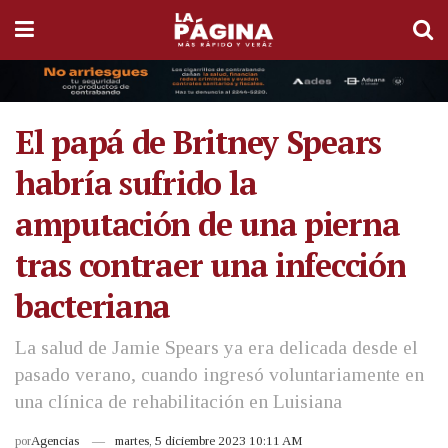
El papá de Britney Spears
habría sufrido la
amputación de una pierna
tras contraer una infección
bacteriana
La salud de Jamie Spears ya era delicada desde el
pasado verano, cuando ingresó voluntariamente en
una clínica de rehabilitación en Luisiana
por
Agencias
martes, 5 diciembre 2023 10:11 AM