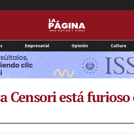
as
Empresarial
Opinión
Cultura
ca Censori está furios