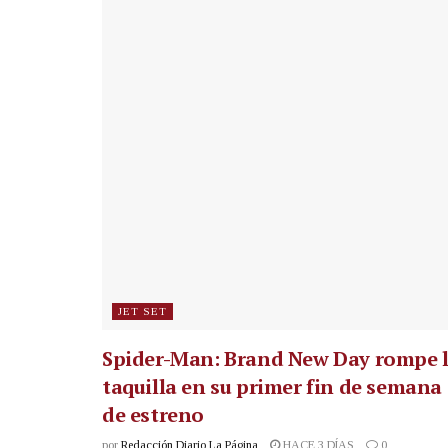
JET SET
Spider-Man: Brand New Day rompe 
taquilla en su primer fin de semana
de estreno
por
Redacción Diario La Página
HACE 3 DÍAS
0