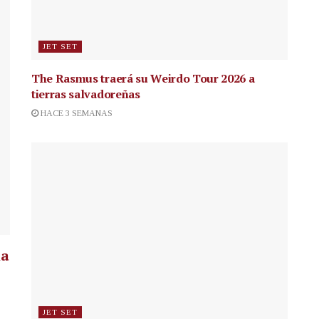
JET SET
The Rasmus traerá su Weirdo Tour 2026 a
tierras salvadoreñas
HACE 3 SEMANAS
la
JET SET