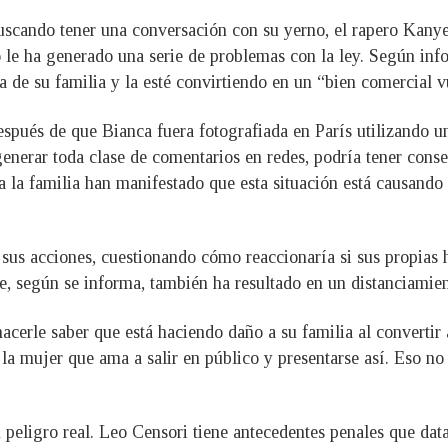
buscando tener una conversación con su yerno, el rapero Kany
o le ha generado una serie de problemas con la ley. Según in
 de su familia y la esté convirtiendo en un “bien comercial v
pués de que Bianca fuera fotografiada en París utilizando una
nerar toda clase de comentarios en redes, podría tener conse
a la familia han manifestado que esta situación está causando
sus acciones, cuestionando cómo reaccionaría si sus propias h
e, según se informa, también ha resultado en un distanciamien
acerle saber que está haciendo daño a su familia al convertir
a mujer que ama a salir en público y presentarse así. Eso no 
un peligro real. Leo Censori tiene antecedentes penales que dat