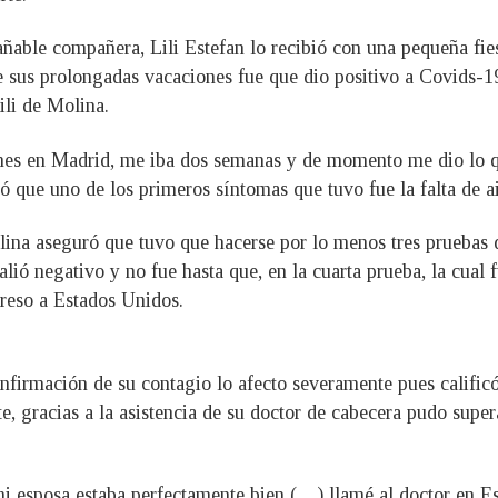
añable compañera, Lili Estefan lo recibió con una pequeña fie
e sus prolongadas vacaciones fue que dio positivo a Covids-
ili de Molina.
nes en Madrid, me iba dos semanas y de momento me dio lo q
 que uno de los primeros síntomas que tuvo fue la falta de ai
ina aseguró que tuvo que hacerse por lo menos tres pruebas d
salió negativo y no fue hasta que, en la cuarta prueba, la cua
greso a Estados Unidos.
nfirmación de su contagio lo afecto severamente pues calificó
te, gracias a la asistencia de su doctor de cabecera pudo supe
mi esposa estaba perfectamente bien (…) llamé al doctor en 