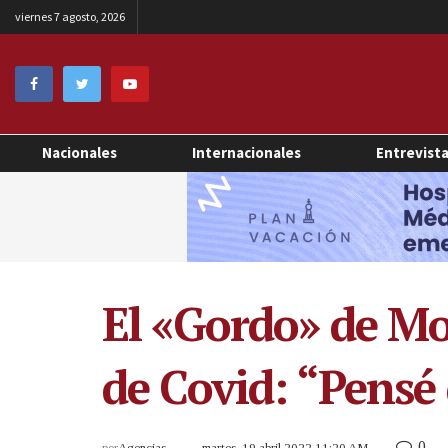
viernes 7 agosto, 2026
Nacionales
Internacionales
Entrevist
El «Gordo» de Mol
de Covid: “Pensé
0
por
Agencias
martes, 19 abril 2022 11:20 AM