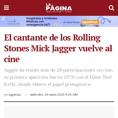
El cantante de los Rolling
Stones Mick Jagger vuelve al
cine
Jagger ha tenido más de 20 participaciones en cine,
su primera aparición fue en 1970 con el filme Ned
Kelly, donde obtuvo el papel protagónico.
por
Agencias
miércoles, 29 enero 2020 9:26 AM