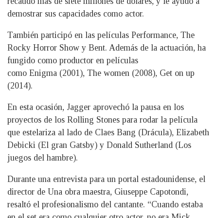
recaudó más de siete millones de dólares, y le ayudó a
demostrar sus capacidades como actor.
También participó en las películas Performance, The
Rocky Horror Show y Bent. Además de la actuación, ha
fungido como productor en películas
como Enigma (2001), The women (2008), Get on up
(2014).
En esta ocasión, Jagger aprovechó la pausa en los
proyectos de los Rolling Stones para rodar la película
que estelariza al lado de Claes Bang (Drácula), Elizabeth
Debicki (El gran Gatsby) y Donald Sutherland (Los
juegos del hambre).
Durante una entrevista para un portal estadounidense, el
director de Una obra maestra, Giuseppe Capotondi,
resaltó el profesionalismo del cantante. “Cuando estaba
en el set era como cualquier otro actor, no era Mick