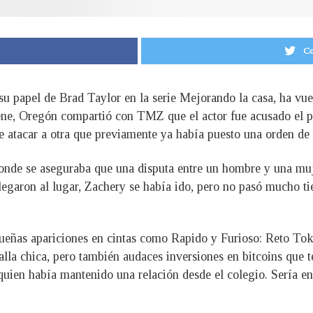
Co
u papel de Brad Taylor en la serie Mejorando la casa, ha vuel
ne, Oregón compartió con TMZ que el actor fue acusado el pas
e atacar a otra que previamente ya había puesto una orden de 
donde se aseguraba que una disputa entre un hombre y una muj
legaron al lugar, Zachery se había ido, pero no pasó mucho ti
queñas apariciones en cintas como Rapido y Furioso: Reto To
ntalla chica, pero también audaces inversiones en bitcoins que
 quien había mantenido una relación desde el colegio. Sería e