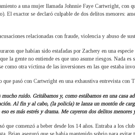
lamiento a una mujer llamada Johnnie Faye Cartwright, con 
o). El exactor se declaró culpable de dos delitos menores: am
 acusaciones relacionadas con fraude, violencia y abuso de sus
raron que habían sido estafadas por Zachery en una especie d
o que la gente no entiende es que uno asume riesgos. Nada es 
e como otra víctima de las inversiones en las que estaba invo
lo que pasó con Cartwright en una exhaustiva entrevista con
mos mucho ruido. Gritábamos y, como estábamos en una casa ad
ión. Al fin y al cabo, (la policía) te lanza un montón de carg
eso es más estrés y drama. Me cayeron dos delitos menores y
só que comenzó a beber desde los 14 años. Entraba a los club
sta, Brian aseguró que se había mantenido sobrio para evitar 