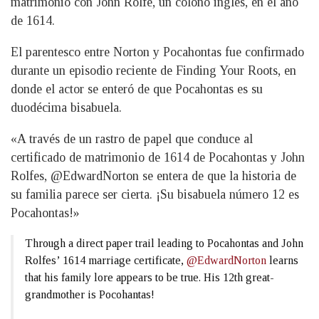
matrimonio con John Rolfe, un colono inglés, en el año
de 1614.
El parentesco entre Norton y Pocahontas fue confirmado
durante un episodio reciente de Finding Your Roots, en
donde el actor se enteró de que Pocahontas es su
duodécima bisabuela.
«A través de un rastro de papel que conduce al
certificado de matrimonio de 1614 de Pocahontas y John
Rolfes, @EdwardNorton se entera de que la historia de
su familia parece ser cierta. ¡Su bisabuela número 12 es
Pocahontas!»
Through a direct paper trail leading to Pocahontas and John
Rolfes’ 1614 marriage certificate,
@EdwardNorton
learns
that his family lore appears to be true. His 12th great-
grandmother is Pocohantas!