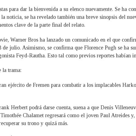
listas para dar la bienvenida a su elenco nuevamente. Se ha 
la noticia, se ha revelado también una breve sinopsis del nuev
entos clave de la parte final del relato.
e, Warner Bros ha lanzado un comunicado en el que confirm
 de julio. Asimismo, se confirma que Florence Pugh se ha su
agonista Feyd-Rautha. Esto tal como previos reportes habían 
e la trama:
ran ejército de Fremen para combatir a los implacables Hark
nk Herbert podrá darse cuenta, suena a que Denis Villeneuve s
. Timothée Chalamet regresará como el joven Paul Atreides y, 
 recuperar su trono y quizá más.