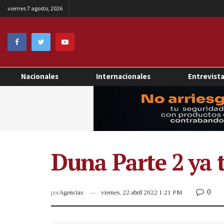
viernes 7 agosto, 2026
Nacionales
Internacionales
Entrevist
Duna Parte 2 ya t
0
por
Agencias
viernes, 22 abril 2022 1:21 PM