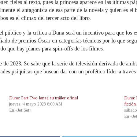
nen fieles al texto, pues la princesa aparece en las últimas p
lmente el antagonista de esa parte de la novela y quien es el
os es el clímax del tercer acto del libro.
el público y la crítica a Duna será un incentivo para que los e
ñado de premios Óscar en categorías técnicas por lo que segu
o que hay planes para spin-offs de los filmes.
e de 2023. Se sabe que la serie de televisión derivada de amba
ades psíquicas que buscan dar con un profético líder a trav
Dune: Part Two lanza su tráiler oficial
Duna: P
jueves, 4 mayo 2023 8:00 AM
ficción
En «Jet Set»
sábado
En «Je