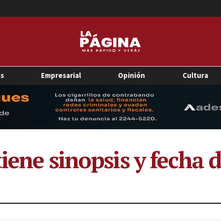
as
Empresarial
Opinión
Cultura
iene sinopsis y fecha d