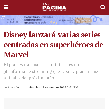
Disney lanzará varias series
centradas en superhéroes de
Marvel
El plan es estrenar esas mini series en la
plataforma de streaming que Disney planea lanzar
a finales del próximo año
por
Agencias
miércoles, 19 septiembre 2018 2:01 PM