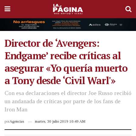
Director de ‘Avengers:
Endgame’ recibe críticas al
asegurar «Yo quería muerto
a Tony desde ‘Civil Warl'»
Con esa declaraciones el director Joe Russo recibió
un andanada de críticas por parte de los fans de
Iron Man
por
Agencias
martes, 30 julio 2019 10:49 AM