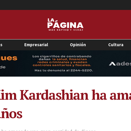
as
Empresarial
Opinión
Cultura
im Kardashian ha am
años