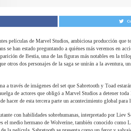
Co
entes películas de Marvel Studios, ambiciosa producción que 
ns se han estado preguntando a quiénes más veremos en acción 
parición de Bestia, una de las figuras más notables en la tri
que otros dos personajes de la saga se unirán a la aventura, 
rma a través de imágenes del set que Sabretooth y Toad estará
uelga de actores que obligó a Marvel Studios a detener toda l
 de hacer de esta tercera parte un acontecimiento global para
utante con habilidades sobrehumanas, interpretado por Liev 
 es el medio hermano de Wolverine, también conocido como L
 de la película, Sabretooth se presenta como un feroz y salvaj