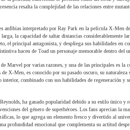
sencia resalta la complejidad de las relaciones entre mutant
des anfibias interpretado por Ray Park en la película X-Men 
rga, la capacidad de saltar distancias considerablemente larg
, el principal antagonista, y despliega sus habilidades en c
istintiva hacen de Toad un personaje memorable dentro del 
e Marvel por varias razones, y una de las principales es la 
de X-Men, es conocido por su pasado oscuro, su naturaleza sol
o interior, combinado con sus habilidades de regeneración y s
 Reynolds, ha ganado popularidad debido a su estilo único y 
onvenciones del género de superhéroes. Los fans aprecian la m
áficas, lo que agrega un elemento fresco y divertido al unive
n una profundidad emocional que complementa su actitud desp