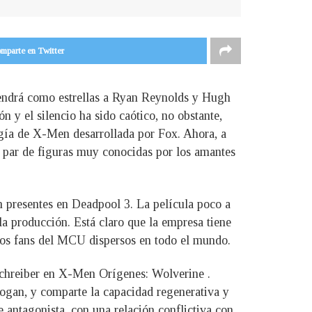
mparte en Twitter
tendrá como estrellas a Ryan Reynolds y Hugh
y el silencio ha sido caótico, no obstante,
logía de X-Men desarrollada por Fox. Ahora, a
un par de figuras muy conocidas por los amantes
n presentes en Deadpool 3. La película poco a
a producción. Está claro que la empresa tiene
 los fans del MCU dispersos en todo el mundo.
Schreiber en X-Men Orígenes: Wolverine .
ogan, y comparte la capacidad regenerativa y
e antagonista, con una relación conflictiva con