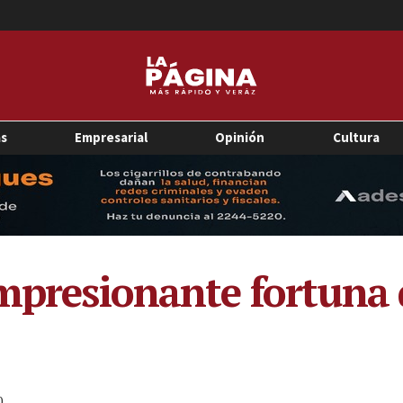
as
Empresarial
Opinión
Cultura
impresionante fortuna 
0