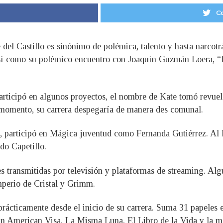
Co
 del Castillo es sinónimo de polémica, talento y hasta narcotr
sí como su polémico encuentro con Joaquín Guzmán Loera, “E
rticipó en algunos proyectos, el nombre de Kate tomó revuelo
e momento, su carrera despegaría de manera des comunal.
, participó en Mágica juventud como Fernanda Gutiérrez. Al l
do Capetillo.
es transmitidas por televisión y plataformas de streaming. A
mperio de Cristal y Grimm.
prácticamente desde el inicio de su carrera. Suma 31 papeles e
ran American Visa, La Misma Luna, El Libro de la Vida y la m