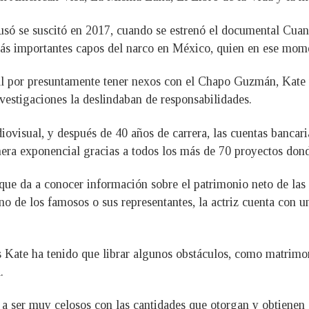
ó se suscitó en 2017, cuando se estrenó el documental Cuand
ás importantes capos del narco en México, quien en ese momen
ial por presuntamente tener nexos con el Chapo Guzmán, Kate 
vestigaciones la deslindaban de responsabilidades.
iovisual, y después de 40 años de carrera, las cuentas bancari
era exponencial gracias a todos los más de 70 proyectos dond
 que da a conocer información sobre el patrimonio neto de las
o de los famosos o sus representantes, la actriz cuenta con 
s Kate ha tenido que librar algunos obstáculos, como matrimon
.
 a ser muy celosos con las cantidades que otorgan y obtienen c