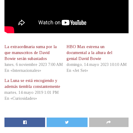
La extraordinaria suma por la
HBO Max estrena un
que manuscritos de David
documental a la altura del
Bowie serán subastados
genial David Bowie
lunes, 6 noviembre 2023 7:00 AM
domingo, 14 mayo 2023 10:10 AM
En «Internacionales»
En «Jet Set»
La Luna se está encogiendo y
además tiembla constantemente
martes, 14 mayo 2019 1:01 PM
En «Curiosidades»