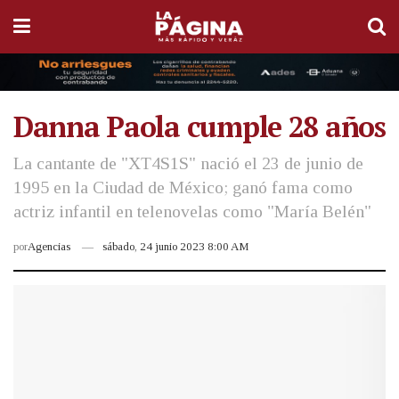
Danna Paola cumple 28 años
La cantante de "XT4S1S" nació el 23 de junio de
1995 en la Ciudad de México; ganó fama como
actriz infantil en telenovelas como "María Belén"
por
Agencias
sábado, 24 junio 2023 8:00 AM