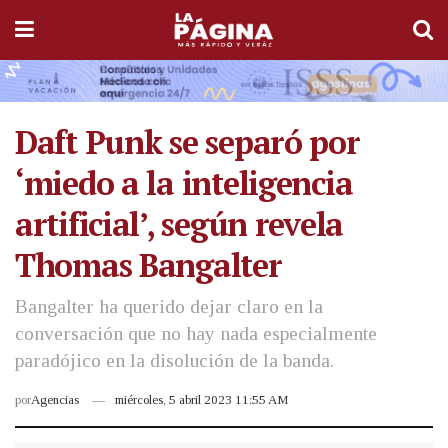
Daft Punk se separó por
‘miedo a la inteligencia
artificial’, según revela
Thomas Bangalter
Bangalter ha querido dejar claro en la
conversación que no hay nada especialmente
paradójico en la disolución de la banda.
por
Agencias
miércoles, 5 abril 2023 11:55 AM