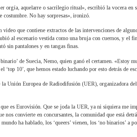
r orgía, aquelarre o sacrilegio ritual», escribió la vocera e
e costumbre. No hay sorpresas», ironizó.
ideo que contiene extractos de las intervenciones de algunos 
ubió al escenario vestida como una bruja con cuernos, y el 
ó sin pantalones y en tangas finas.
no binario’ de Suecia, Nemo, quien ganó el certamen. «Estoy 
el ‘top 10’, que hemos estado luchando por esto detrás de esc
de la Unión Europea de Radiodifusión (UER), organizadora del
que es Eurovisión. Que se joda la UER, ya ni siquiera me im
 nos convierte en concursantes, la comunidad que está detrás
mundo ha hablado, los ‘queers’ vienen, los ‘no binarios’ a por